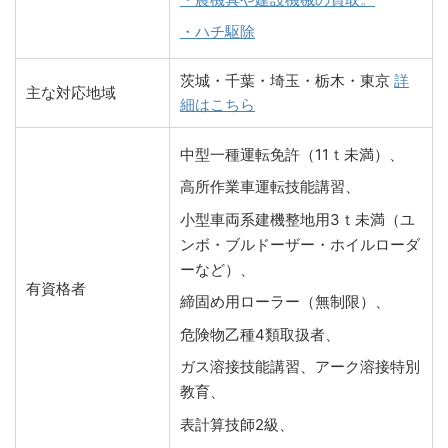
・ハチ駆除
茨城・千葉・埼玉・栃木・東京
詳
主な対応地域
細はこちら
中型一種運転免許（11ｔ未満）、
高所作業車運転技能講習、
小型車両系建機整地用3ｔ未満（ユ
ンボ・ブルドーザー・ホイルローダ
ーなど）、
有資格者
締固め用ローラー（無制限）、
危険物乙種4類取扱者、
ガス溶接技能講習、アーク溶接特別
教育、
表計算技師2級、