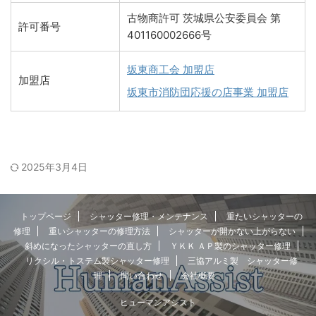
古物商許可 茨城県公安委員会 第
許可番号
401160002666号
坂東商工会 加盟店
加盟店
坂東市消防団応援の店事業 加盟店
2025年3月4日
トップページ
シャッター修理・メンテナンス
重たいシャッターの
修理
重いシャッターの修理方法
シャッターが開かない上がらない
斜めになったシャッターの直し方
ＹＫＫ ＡＰ製のシャッター修理
リクシル・トステム製シャッター修理
三協アルミ製 シャッター修
理
問い合わせ
会社概要
ヒューマンアシスト