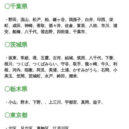
〇千葉県
・野田、流山、松戸、柏、鎌ヶ谷、我孫子、白井、印西、栄
町、成田、神崎、香取、酒々井、佐倉、富里、八街、市川、浦
安、船橋、八千代、習志野、四街道、千葉市、
〇茨城県
・坂東、常総、境、五霞、古河、結城、筑西、八千代、下妻、
桜川、つくば、つくばみらい、守谷、取手、龍ヶ崎、牛久、利
根、河内、稲敷、阿見、美浦、土浦、かすみがうら、石岡、小
美玉、笠間、茨城町、水戸、鉾田、潮来、
〇栃木県
・小山、野木、下野、、上三川、宇都宮、真岡、益子、
〇東京都
・北区、足立区、葛飾区、江戸川区、