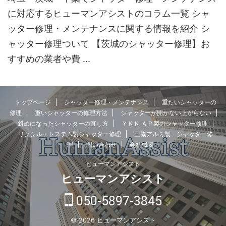
に対応するヒューマンアシストのコラム一覧 シャ
ッター修理・メンテナンスに関する情報を紹介 シ
ャッター修理ついて 【茨城のシャッター修理】お
すすめの業者や費 ...
トップページ
シャッター修理・メンテナンス
重たいシャッターの
修理
重いシャッターの修理方法
シャッターが開かない上がらない
斜めになったシャッターの直し方
ＹＫＫ ＡＰ製のシャッター修理
リクシル・トステム製シャッター修理
三協アルミ製 シャッター修
理
問い合わせ
会社概要
ヒューマンアシスト
ヒューマンアシスト
050-5897-3845
© 2026 ヒューマンアシスト