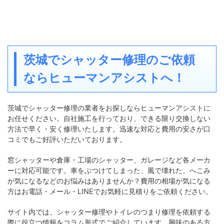
そのまま我慢
ら！(担当直
換なしで、格安・即日で修理でき
開ける時に腰
※スマホは
たケースが多数ございます！ お客
そんなお悩
できます 
様がお住まいの「地域」や、現在
ロが解決 40
ャッター。
お悩みの「症状」に近い事例をぜ
代のお客様か
めが重い…
ひ参考になさってください。 エリ
大好評。 相
けるのに、
茨城でシャッター修理のご依頼
ア別の修理事例 地域密着で、最短
技術力 交換
る」 「キ
即日で駆けつけます。
埼玉県の
は現状をお聞
かも…」 
ならヒューマンアシストへ！
修理事例 【春日部市】手動窓シャ
実は、シャ
ッターの重い・ ...
る ...
茨城でシャッター修理の業者をお探しならヒューマンアシストに
お任せください。自社施工を行っており、できる限り交換しない
方法で早く・安く修理いたします。迅速な対応と費用の安さが口
コミでもご好評いただいております。
窓シャッターや倉庫・工場のシャッター、ガレージなど各メーカ
ーに対応可能です。車をぶつけてしまった、風で壊れた、へこみ
が気になるなどのお悩みはありませんか？費用の相場が気になる
方はお電話・メール・LINEでお気軽に見積りをご依頼ください。
サイト内では、シャッター修理やトイレのつまり修理を依頼する
際に役立つ情報をコラム形式でご紹介しています。興味のある方