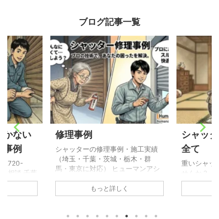
ブログ記事一覧
開かない
修理事例
シャッタ
理事例
全て
シャッターの修理事例・施工実績
（埼玉・千葉・茨城・栃木・群
2720-
重いシャッ
馬・東京に対応） ヒューマンアシ
無料相談 千葉
せんか？ 
ストが手掛けた、シャッターの修
マンアシスト
ない」 「
理事例やメンテナンス実績をご紹
く
もっと詳しく
中！ 受付：
シャッター
介します。 長年の経験を活かし、
3845 WEB相
決！ ☎ 無
他社で「シャッターの全交換が必
の施工実績多
050-589
要」と言われた場合でも、部品交