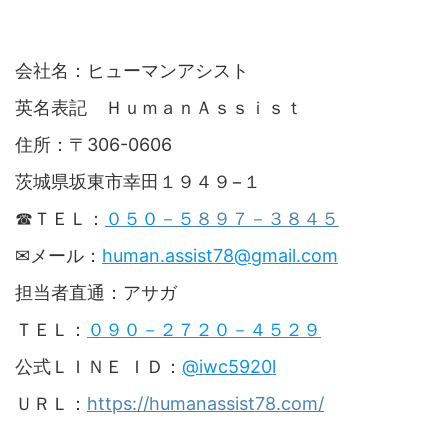
会社名：
ヒューマンアシスト
英名表記 ＨｕｍａｎＡｓｓｉｓｔ
住所：〒306-0606
茨城県坂東市幸田１９４９−１
☎ＴＥＬ：
０５０－５
８９７－３８４５
✉メール：
human.assist78@gmail.com
担当者直通：アサガ
ＴＥＬ：
０９０－２７２０－４５２９
公式ＬＩＮＥ ＩＤ：
@iwc5920l
ＵＲＬ：
https://humanassist78.com/