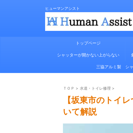
ヒューマンアシスト
トップページ
シャッターが開かない上がらない
三協アルミ製 シ
ＴＯＰ
>
水道・トイレ修理
>
【坂東市のトイレ
いて解説