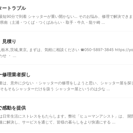
タートラブル
最短90分で到着 シャッターが重い開かない… そのお悩み、修理で解決でき
県南（土浦・つくば・つくばみらい・取手・牛久・龍ケ崎 ...
 見積り
,茨城,東京, まずは、気軽に相談ください ☎050-5897-3845 https://you
 ・ ...
ー修理業者探し
者は、意外に少ない ・シャッターの修理をしようと思い、シャッター屋を探
そもそもシャッターだけを扱う シャッター屋というのは少な ...
で感動を提供
は日常生活にストレスをもたらします。弊社「ヒューマンアシスト」は、 開
速に解決し、サービスを通じて、皆様の暮らしをより快適にする ...