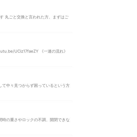
ます 丸ごと交換と言われた方、まずはご
tu.be/UCiz17faeZY 《一連の流れ》
して中々見つからず困っているという方
閉時の重さやロックの不調、開閉できな