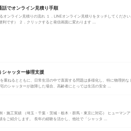
通話でオンライン見積り手順
によるオンライン見積りの流れ １．LINEオンライン見積りをタッチしてくだ
利です） ２．クリックすると発信画面に変わります ...
うシャッター修理支援
齢を重ねるとともに、日常生活の中で直面する問題は多様化し、特に物理的な
宅のシャッターが故障した場合、高齢者にとっては生活の安全 ...
例・施工実績 （埼玉・千葉・茨城・栃木・群馬・東京に対応） ヒューマン
をご紹介します。 長年の経験を活かし、他社で「シャッタ ...