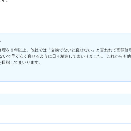
ト
修理を８年以上、他社では「交換でないと直せない」と言われて高額修
しないで早く安く直せるように日々精進してまいりました。 これからも
を目指してまいります。