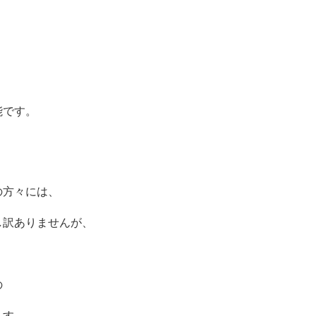
能です。
の方々には、
し訳ありませんが、
の
ます。