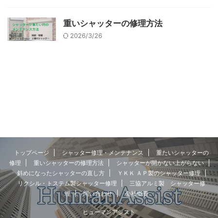
重いシャッターの修理方法
2026/3/26
トップページ
シャッター修理・メンテナンス
重たいシャッターの
修理
重いシャッターの修理方法
シャッターが開かない上がらない
斜めになったシャッターの直し方
ＹＫＫ ＡＰ製のシャッター修理
リクシル・トステム製シャッター修理
三協アルミ製 シャッター修
理
問い合わせ
会社概要
ヒューマンアシスト