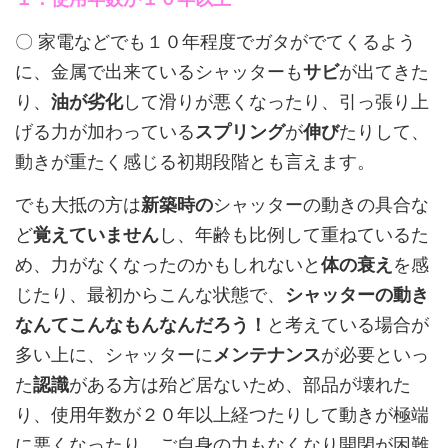
〇 家電などでも１０年程度でガタがでてくるよう
に、金属で出来ているシャッターも
サビ
が出てきた
り、
油が劣化
して滑りが悪くなったり、引っ張り上
げる力が加わっている
スプリング
が
伸び
たりして、
動きが重たく感じる初期段階とも言えます。
でも大抵の方は
新築時の
シャッターの動きの具合な
ど
覚えていません
し、年齢も比例して重ねているた
め、力がなくなったのかもしれないと
体の衰え
を感
じたり、最初からこんな状態で、
シャッターの動き
なんてこんなもんなんだろう！
と考えている場合が
多い上に、シャッターに
メンテナンス
が必要といっ
た
認識
がある方は殆ど居ないため、部品が壊れた
り、使用年数が２０年以上経つたりして動きが極端
に悪くなったり、ご自身の力もなくなり開閉が困難