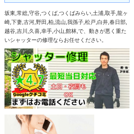
坂東,常総,守谷,つくば,つくばみらい,土浦,取手,龍ヶ
崎,下妻,古河,野田,柏,流山,我孫子,松戸,白井,春日部,
越谷,吉川,久喜,幸手,小山,館林,で、動きが悪く重た
いシャッターの修理ならお任せください。