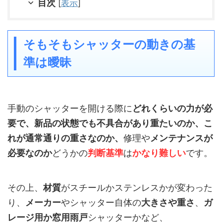
目次
[
表示
]
そもそもシャッターの動きの基
準は曖昧
手動のシャッターを開ける際に
どれくらいの力が必
要で、新品の状態でも不具合があり重たいのか、こ
れが通常通りの重さなのか、
修理や
メンテナンスが
必要なのか
どうかの
判断基準
は
かなり難しい
です。
その上、
材質
がスチールかステンレスかが変わった
り、
メーカー
やシャッター自体の
大きさや重さ
、
ガ
レージ用か窓用雨戸
シャッターかなど、