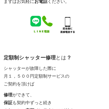
まずはお気軽に
お電話
ください。
定額制シャッター修理
とは
？
シャッターが故障した際に
月１，５００円定額制サービスの
ご契約を頂けば
修理
ができて、
保証
も契約中ずっと続き