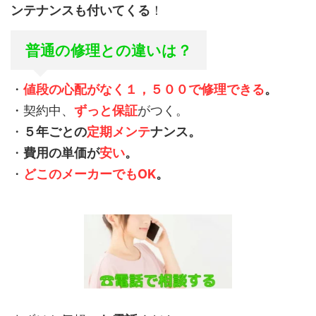
ンテナンスも付いてくる
！
普通の修理との違いは？
・
値段の心配がなく１，５００で修理できる
。
・契約中、
ずっと保証
がつく。
・
５年ごとの
定期メンテ
ナンス。
・
費用の単価が
安い
。
・
どこのメーカーでもOK
。