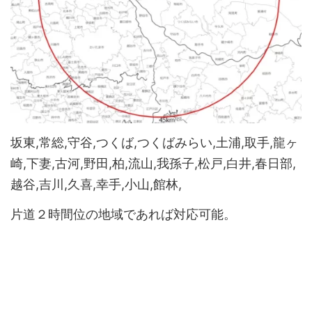
坂東,常総,守谷,つくば,つくばみらい,土浦,取手,龍ヶ
崎,下妻,古河,野田,柏,流山,我孫子,松戸,白井,春日部,
越谷,吉川,久喜,幸手,小山,館林,
片道２時間位の地域であれば対応可能。